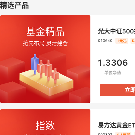
精选产品
基金精品
光大中证50
013640
1元起
抢先布局 灵活建仓
1.3306
单位净值
立
指数
易方达黄金ET
000307
0.1元起